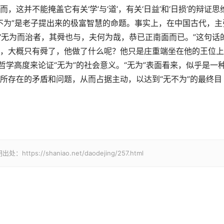
这并不能掩盖它有关‘学’与‘道’，有关‘日益’和‘日损’的辩证思
无不为”是老子提出来的极富智慧的命题。事实上，在中国古代，主
“无为而治者，其舜也与，夫何为哉，恭已正南面而已。”这句话
，大概只有舜了，他做了什么呢？他只是庄重端坐在他的王位上
哲学高度来论证“无为”的社会意义。“无为”表面看来，似乎是一
所存在的矛盾和问题，从而占据主动，以达到“无不为”的最终目
//shaniao.net/daodejing/257.html