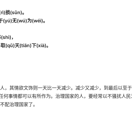
(r
ì
)
损
(s
ǔ
n)
。
于
(y
ú
)
无
(w
ú
)
为
(w
é
i)
。
事
(sh
ì
)
，
)
取
(q
ǔ
)
天
(ti
ā
n)
下
(xi
à
)
。
人，其情欲文饰则一天比一天减少。减少又减少，到最后以至于
，任何事情都可以有所作为。治理国家的人，要经常以不骚扰人民
不配治理国家了。