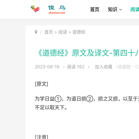
首页
知识
阅
首页
>
阅读
>
道德经
《道德经》原文及译文-第四十
2023-08-16
•
阅读
162
•
加入收藏
（收藏数：
0
[原文]
为学日益①，为道日损②，损之又损，以至于
不足以取天下。
[注音]