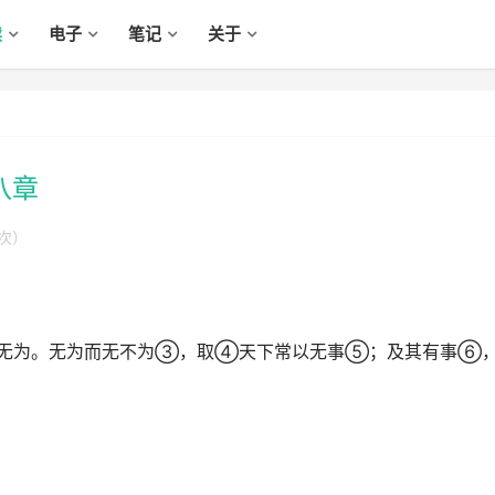
读
电子
笔记
关于
八章
次）
无为。无为而无不为③，取④天下常以无事⑤；及其有事⑥