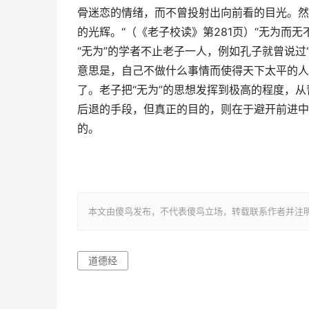
骨迷恋的情绪，而不曾投射出向前看的目光。然而，
的光辉。“（《老子校读》第281页）“无为而
“无为”的学者不止老子一人，例如孔子就曾说过
意思是，自己不做什么事情而使得天下太平的人
了。老子把“无为”的思想发挥到极高的程度，从
后退的手段，但真正的目的，则在于避开前进中
的。
本文由傻鸟发布，不代表傻鸟立场，转载联系作者并注明出处：https:
道德经