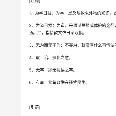
[注释]
1、为学日益：为学，是反映探求外物的知识。
2、为道日损：为道，是通过冥想或体验的途径，
道。损，指情欲文饰日渐泯损。
3、无为而无不为：不妄为，就没有什么事情做
4、取：治、摄化之意。
5、无事：即无扰攘之事。
6、有事：繁苛政举在骚扰民生。
[引语]