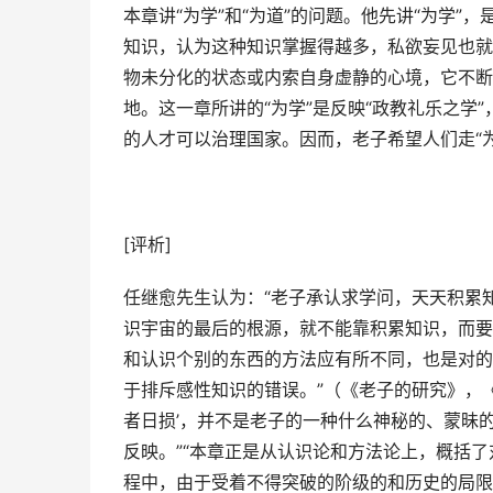
本章讲“为学”和“为道”的问题。他先讲“为学
知识，认为这种知识掌握得越多，私欲妄见也就层
物未分化的状态或内索自身虚静的心境，它不断
地。这一章所讲的“为学”是反映“政教礼乐之学
的人才可以治理国家。因而，老子希望人们走“
[评析]
任继愈先生认为：“老子承认求学问，天天积累
识宇宙的最后的根源，就不能靠积累知识，而要靠
和认识个别的东西的方法应有所不同，也是对的
于排斥感性知识的错误。”（《老子的研究》，《
者日损’，并不是老子的一种什么神秘的、蒙昧
反映。”“本章正是从认识论和方法论上，概括了
程中，由于受着不得突破的阶级的和历史的局限