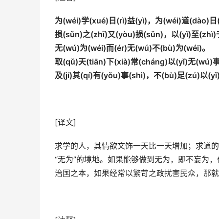
为
(w
é
i)
学
(xu
é
)
日
(r
ì
)
益
(y
ì
)
，为
(w
é
i)
道
(d
à
o)
日
损
(s
ǔ
n)
之
(zh
ī
)
又
(y
ò
u)
损
(s
ǔ
n)
，以
(y
ǐ
)
至
(zh
ì
)
无
(w
ú
)
为
(w
é
i)
而
(
é
r)
无
(w
ú
)
不
(b
ù
)
为
(w
é
i)
。
取
(q
ǔ
)
天
(ti
ā
n)
下
(xi
à
)
常
(ch
á
ng)
以
(y
ǐ
)
无
(w
ú
)
及
(j
í
)
其
(q
í
)
有
(y
ǒ
u)
事
(sh
ì
)
，不
(b
ù
)
足
(z
ú
)
以
(y
ǐ
[译文]
求学的人，其情欲文饰一天比一天增加；求道的
“无为”的境地。如果能够做到无为，即不妄为
治国之本，如果经常以繁苛之政扰害民众，那就