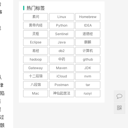
验
热门标签
事
素问
Linux
Homebrew
黄帝内经
Python
IDEA
见
灵枢
Sentinel
道德经
Eclipse
Java
麒麟
易经
db2
计算机
hadoop
中药
github
Gateway
Maven
JDK
十二段锦
iCloud
nvm
认
律
八段锦
Postman
tar
陷
Mac
神仙起居法
ruoyi
道
观
过
骸