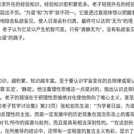
”，是求外在的经验知识，经验知识愈积累愈多。老子轻视外在的经
出不穷。“为道”和“为学”就不同一。它是透过直观体悟以把握
地除去私欲妄见，使人日渐返朴归真，最终可以达到“无为”的境
”，老子认为它足以产生机智巧变。只有“清静无为”，没有私欲妄
为道”的路子。
知识，越积累，知识越丰富。至于要认识宇宙变化的总规律或是
‘玄览’、‘静观’。他注重理性思维这一点是对的，指出认识总规
。老子的错误在于把理性思维绝对化使他倒向了唯心主义，甚至
老子哲学讨论集》第23页）张松如先生说：“‘为学者日益，为
的反理性的主张，而是一定发展中的历史现象在观念形态上的客
对‘礼’所作的探源与批判，而且是具有相当深刻性的。”“在这剖析
，在所推导的结论中，还带有一定程度的复古主义色彩，显示了