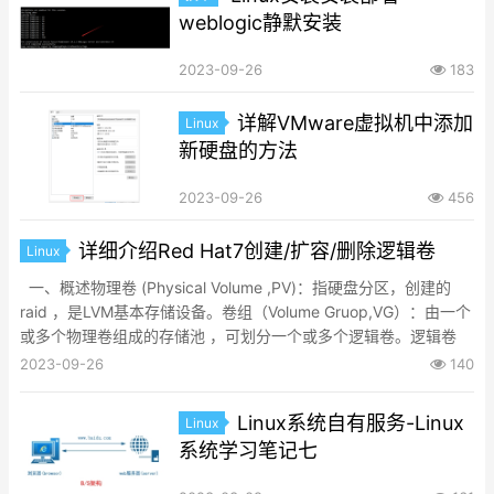
weblogic静默安装
2023-09-26
183
详解VMware虚拟机中添加
Linux
新硬盘的方法
2023-09-26
456
详细介绍Red Hat7创建/扩容/删除逻辑卷
Linux
一、概述物理卷 (Physical Volume ,PV)：指硬盘分区，创建的
raid ，是LVM基本存储设备。卷组（Volume Gruop,VG）：由一个
或多个物理卷组成的存储池 ，可划分一个或多个逻辑卷。逻辑卷
（Logical Volume,LV）：它建立在卷组之上，由VG划出的逻辑
2023-09-26
140
卷，是一个标准的块设备，在逻辑......
Linux系统自有服务-Linux
Linux
系统学习笔记七