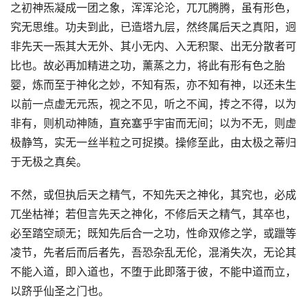
之初神炁凝成一团之象，浑浑沦沦，兀兀腾腾，虽有形色，
究无思维。功夫到此，已造塔九层，然终属后天之真阳，迥
非先天一炁其大无外、其小无内、入无积聚、出无分散者可
比也。故必再加精进之功，薰蒸之力，将此有形有色之胎
婴，炼而至于神化之妙，不知有炁，亦不知有神，以还未生
以前一点虚无元炁，视之不见，听之不闻，抟之不得，以为
非有，则机动神随，直充塞乎宇宙而无间；以为不无，则虚
极静笃，实无一丝半粒之可捉摸。操修至此，由太极之蒂归
于无极之真矣。
不然，或但执后天之精气，不知先天之神化，其究也，必成
兀坐枯禅；若但言先天之神化，不修后天之精气，其卒也，
必至踏空顽无；既知先后合一之功，性命双修之学，或躐等
凌节，先者后而后者先，吾恐杂乱无伦，混淆失次，无论其
不能入道，即入道也，不堕于此即落于彼，不能中道而立，
以跻乎仙圣之门也。