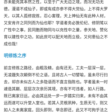
亦未能充其本然之性，以至于广大无边之境，而况无功无
德，漫道不成仙子，即或有成亦参不得大觉仙，上不得大罗
天，以其人孤修寂炼，忍心害理，天上神仙无有此种人材，
又安肯许之同列而为仙也耶？学道者务必敦伦纪、修阴骘以
广性中之事，民同胞而物同与以充性中之量，参天地、赞化
育以建性中之功，如此庶可以配天地而立极，又何患仙之不
成也哉！
明修炼之序
前言修炼之路径，由粗及精，由有还无，工夫一层深一层，
无凌躐失次颠倒不伦之语，且将古人一切譬喻，虽未尽行扫
去，却亦未似古人之多隐语而不直言指陈也。学者虽未一时
遽造其巅、层层次次亲历其境，亦有不可违者，如人行路，
既已离家日远，必由其远处一步一步踏实归来，未有不由其
远而遂可以升堂入室也。若其人灵根夙种，生质无亏，则又
如人之未离家庭，回头即到，举念即还，此又不可拘乎法之