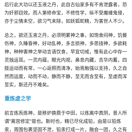
后行此大功以还玉液之丹，此自古仙家多有不肯泄露者，恐
为奸邪窃效。而人第修命宝，不修性学，纵不受魔缠鬼侵，
亦于尘情未空，欲习气未除，如妖狐蛇精，为害世人不少。
总之，欲还玉液之丹，必须明累神之事，如饱食闷神，饥餐
伤神，久睡昏神，好动乱神，多言损神，多思挠神，多欲耗
神，种种害神之举动言语饮食，早宜切戒，惟有此心中存一
灵独运耳。一灵内蕴，眼光内观，鼻息内藏，舌华内蓄，四
肢运动而有常，一心返照而清净，始焉勉强以支持，久之自
然而运度，动而不动，静而不静，至无而含至有，至虚而浑
至实，斯还丹不难矣。
重炼虚之学
前言炼炁炼神，是移炉换鼎于中田，以炼离中真阴，昔人所
谓"离宫修定"是也。斯时也，精已尽化成铅，由是以铅炼
汞，周围包裹坚固不泄，铅汞打成一片，融会一团，久之有