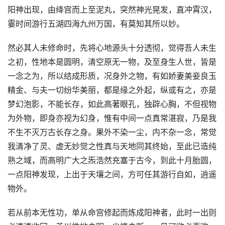
阳神出现，由绛宫而上至泥丸，突然神光晃发，直冲霄汉，
霎时间游行五湖四海九州万国，有莫知其所以妙。
然必其人未修命时，先将心地源头十分透彻，觉得吾人未生
之初，性地本是圆明，清空原无一物，及至身生人世，皆是
一念之为，所以结成形质，况身外之物，有如娇妻美妾良玉
精金、与夫一切纷华美丽，都是缘之外起，纵或有之，亦是
梦幻泡影，不能长存，如此高著眼孔，独辟心胸，不但视物
为外物，即身亦视为幻身，惟有中间一点真常湛寂，乃是我
不生不灭万古长存之身。果外不染一尘，内不杂一念，常觉
我清净了灵、虚无妙觉之性真与天地同其终始，至此已造纯
熟之域，而高明广大之炁浩然充塞于古今，到此十月胎圆，
一点阳神发现，上出于天壤之间，方可任其游行自如，逍遥
物外。
若从前本无性功，单从命宫修起而炼成阳神者，此时一出则