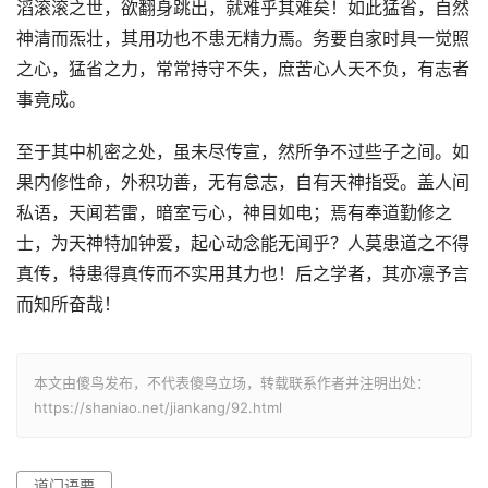
滔滚滚之世，欲翻身跳出，就难乎其难矣！如此猛省，自然
神清而炁壮，其用功也不患无精力焉。务要自家时具一觉照
之心，猛省之力，常常持守不失，庶苦心人天不负，有志者
事竟成。
至于其中机密之处，虽未尽传宣，然所争不过些子之间。如
果内修性命，外积功善，无有怠志，自有天神指受。盖人间
私语，天闻若雷，暗室亏心，神目如电；焉有奉道勤修之
士，为天神特加钟爱，起心动念能无闻乎？人莫患道之不得
真传，特患得真传而不实用其力也！后之学者，其亦凛予言
而知所奋哉！
本文由傻鸟发布，不代表傻鸟立场，转载联系作者并注明出处：
https://shaniao.net/jiankang/92.html
道门语要