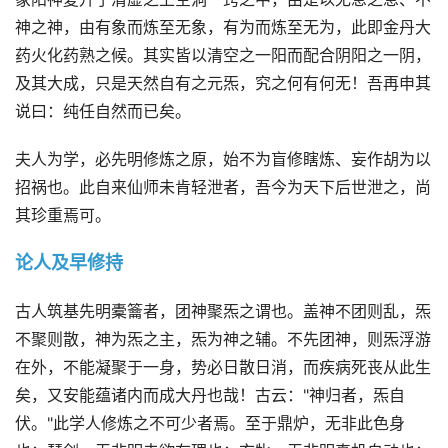
神之神，由有象而炼至无象，有为而炼至无为，此即金丹大
药火化药熟之候。其实皆以清空之一阳而配合阴阳之一阴，
及其大成，只是天然自有之元炁，究之何有何无！吾再申其
说曰：纯任自然而已矣。
夫人为学，必先明修炼之原，始不为盲修瞎炼、妄作胡为以
招祸也。此自来仙师未肯轻泄者，吾今为天下后世泄之，尚
其珍重焉可。
论人及早修持
古人筑基先明橐籥者，团神聚炁之谓也。盖神不团则乱，炁
不聚则散，神为炁之主，炁为神之辅。不先团神，则炁浮游
在外，不能凝聚于一身，势必日散日消，而疾病死丧从此生
矣，又安能蕴诸内而成大丹也哉！古云："神归者，炁自
伏。"此学人修炼之不可少者焉。至于鼎炉，无非此色身