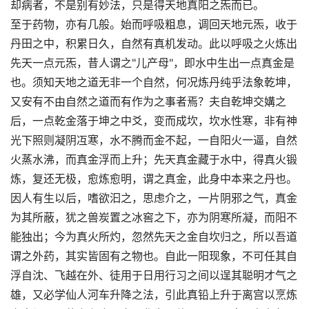
却病者，不是别有妙法，只是得天地真阳之炁而已。
至于药物，亦有几般。始而呼吸粗息，调回天地元炁，收于
丹田之中，积累日久，自然有真机发动。此以呼吸之火炼出
先天一点元炁，昔人谓之"儿产母"，即水中生出一点真金是
也。须知天地之道无非一个自然，何况炼丹纯乎法象乾坤，
又安有不由自然之道而有作为之事者焉？夫自乾坤交媾之
后，一点乾金落于坤之中爻，变而成坎，坎水性寒，非有神
光下照则凝阴冱寒，水不腾而金不起，一自阳火一逼，自然
火蒸水沸，而真金浮而上升；先天真金藏于水中，得真火锻
炼，复还无极，愈炼愈明，谓之真金，此身中本来之丹也。
因人有生以后，嗜欲汩之，思虑介之，一片阴邪之气，真金
为其所蔽，犹之兽炭置之冰窖之下，亦为阴寒所凝，而阳不
能独出；今为真火所灼，忽然先天之金自坎归之，所以吾道
谓之外药，其实皆固有之物也。自此一阳现象，不可任其自
浮自沈、飞越在外、徒用于日用行习之间以逞其聪明才气之
雄，又必学仙人河车升降之法，引此真铅上升于离宫以烹炼