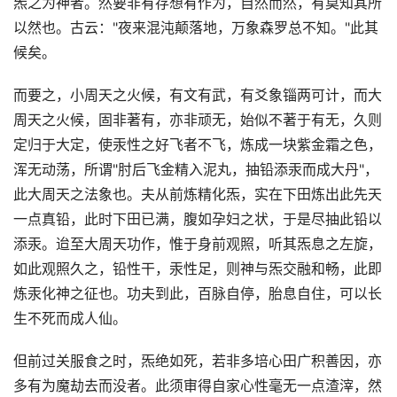
炁之为神者。然要非有存想有作为，自然而然，有莫知其所
以然也。古云："夜来混沌颠落地，万象森罗总不知。"此其
候矣。
而要之，小周天之火候，有文有武，有爻象锱两可计，而大
周天之火候，固非著有，亦非顽无，始似不著于有无，久则
定归于大定，使汞性之好飞者不飞，炼成一块紫金霜之色，
浑无动荡，所谓"肘后飞金精入泥丸，抽铅添汞而成大丹"，
此大周天之法象也。夫从前炼精化炁，实在下田炼出此先天
一点真铅，此时下田已满，腹如孕妇之状，于是尽抽此铅以
添汞。迨至大周天功作，惟于身前观照，听其炁息之左旋，
如此观照久之，铅性干，汞性足，则神与炁交融和畅，此即
炼汞化神之征也。功夫到此，百脉自停，胎息自住，可以长
生不死而成人仙。
但前过关服食之时，炁绝如死，若非多培心田广积善因，亦
多有为魔劫去而没者。此须审得自家心性毫无一点渣滓，然