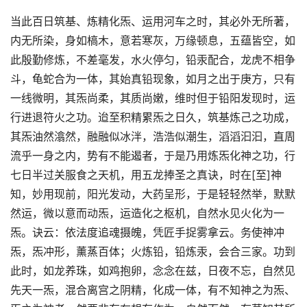
当此百日筑基、炼精化炁、运用河车之时，其必外无所著，
内无所染，身如槁木，意若寒灰，万缘顿息，五蕴皆空，如
此殷勤修炼，不差毫发，水火停匀，铅汞配合，龙虎不相争
斗，龟蛇合为一体，其始真铅现象，如月之出于庚方，只有
一线微明，其炁尚柔，其质尚嫩，维时但于铅阳发现时，运
行进退符火之功。迨至积精累炁之日久，筑基炼己之功成，
其炁油然潝然，融融似冰泮，浩浩似潮生，滔滔汩汩，直周
流乎一身之内，势有不能遏者，于是乃用炼炁化神之功，行
七日半过关服食之天机，用五龙捧圣之真诀，时在[至]神
知，妙用现前，阳光发动，大药呈形，于是轻轻然举，默默
然运，微以意而动炁，运造化之枢机，自然水见火化为一
炁。诀云：依法度追魂摄魄，凭匠手捉雾拿云。务使神冲
炁，炁冲形，薰蒸百体；火炼铅，铅炼汞，会合三家。功到
此时，如龙养珠，如鸡抱卵，念念在兹，日夜不忘，自然见
先天一炁，混合离宫之阴精，化成一体，有不知神之为炁、