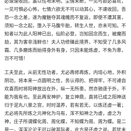
必速速收回，盖以性地未明，尘情未断，一见可欲必喜欢，
一见可惧必心怖，七情六欲无不可以动其心，不速收回，吾
恐一念之差，遂为魔魅夺其魂魄而不复返，即使不遭其害，
须知一念之起，堕入于马腹牛胎，转生人世，亦未可知。不
知者以为此人阳神已出，仙阶必登，岂知因念而生，被魔而
劫，其为害非浅鲜也！夫人功修臻此境界，不知受了几多风
霜、几多磨炼而始得身外有身，只因未能炼虚，不免为患，
岂不可惜！
工夫至此，从前无性功者，尤必再修再炼，内培心地，外积
阴功，将本来一点圆明之性，务认得的、把得牢，不可遽自
欢喜而时将阳神放出在外，纵一无所患，然亦驰逐于外，不
能为我有也。至此再安神炉，复立神鼎，直将已成之阳神送
归于泥丸八景之宫，时时温养，若有若无，以炼还虚一著；
尤必将先所炼之元神化为乌有，浑不知神之为虚，虚之为
神，庄子所谓蝶化周、周化蝶，不知蝶为周、周为蝶。是二
是一，浑浑沦沦无可以破其际者，此方是还虚之说。若犹未