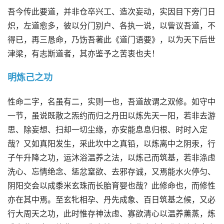
吾今传此要道，并非仓卒兴工、造次妄动，实因目下旁门日
炽，左道愈多，彼以分门别户、各执一说，以訾议吾道，不
得已，再三恳命，乃饬吾著此《道门语要》，以为天下后世
津梁，有志斯道者，其亦鉴予之苦衷也夫！
明炼己之功
性命二字，名虽有二，实则一也，吾道故谓之双修。如守中
一节，虽说既散之炁约而归之丹田以炼先天一阳，若非去游
思、除妄想、扫却一切尘缘，亦安能息息归根、时时入定
哉？又如真阳发生，采此坎中之真铅，以炼离中之阴汞，行
子午升降之功，运沐浴温养之法，以炼己而筑基，若非涤虑
洗心、忘情绝念、惩忿窒欲、去邪存诚，又焉能水火停匀、
阴阳交会以成黍米玄珠而长胎育婴也哉？此修命也，而修性
亦在其中焉。至玄牝相孕、丹先成象、百日筑基之候，又必
行大周天之功，此时惟存神汰虑、寡欲清心以温养薰蒸，炼