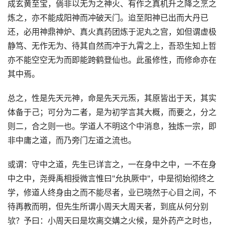
成玄黄至宝，倘非以无为之神火、有作之真机升之降之烹之
炼之，亦不能成阳神而冲破天门。迨至阳神已出而大丹已
还，必用神鼎神炉、真火真药团炼于泥丸之宫，如但谓虚极
静笃、无作无为、待其自然而冲于九霄之上，吾恐生知上哲
亦不能空空无为而即能跨鹤登仙也。此虽修性，而修命亦在
其中焉。
总之，性是先天元神，命是先天元炁，其原皆出于天，其实
体备于己；可分为二者，是为初学言其大概，而要之，分之
则二，合之则一也。学道人不明这个中消息，独炼一宗，即
非中庸之道，而乃旁门左道之流也。
或谓：守中之道，先生已详言之，一在身中之中，一不在身
中之中，尧舜禹相授微言惟曰"允执厥中"，中是彻始彻终之
学，修道人终身由之而不能尽者，业已晓然于心目之间，不
待再教而明，但先生所谓小周天大周天者，到底从何分别
欤？予曰：小周天曰是坎离交媾之火候，是外药产之时也，