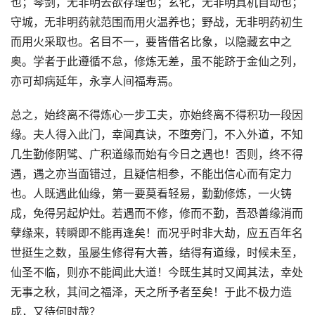
也；琴剑，无非明去欲存理也；玄牝，无非明真机自动也；
守城，无非明药就范围而用火温养也；野战，无非明药初生
而用火采取也。名目不一，要皆借名比象，以隐藏玄中之
奥。学者于此遵循不怠，修炼无差，虽不能跻于金仙之列，
亦可却病延年，永享人间福寿焉。
总之，始终离不得炼心一步工夫，亦始终离不得积功一段因
缘。夫人得入此门，幸闻真诀，不堕旁门，不入外道，不知
几生勤修阴骘、广积道缘而始有今日之遇也！否则，终不得
遇，遇之亦当面错过，且疑信相参，不能出信心而有定力
也。人既遇此仙缘，第一要莫看轻易，勤勤修炼，一火铸
成，免得另起炉灶。若遇而不修，修而不勤，吾恐善缘消而
孽缘来，转瞬即不能再逢矣！而况乎时非大劫，应五百年名
世挺生之数，虽屡生修得有大善，结得有道缘，时候未至，
仙圣不临，则亦不能闻此大道！今既生其时又闻其法，幸处
无事之秋，其间之福泽，天之所予者至矣！于此不极力造
成，又待何时哉？