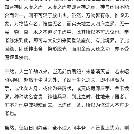
知吾神即太虚之虚，太虚之虚亦即吾神之虚，神与虚尚不能
合而为一，则不可轻于放出也。虽然，万物皆有象，惟虚无
象，万物皆有名，惟虚无名，而实天地之大四海之遥，无一
民一物一草一木之不包罗于虚中，此其所以不可思议也。学
者修炼到此，即可与大觉如来同登法座矣。有此境界，了此
因缘，即迁神出舍，换形脱壳，而用金液大还之功，亦不受
魔缠鬼侵焉。
不然，人生旷劫以来，岂无前仇夙怨？未能消灭者，若未昭
昭明明、超然于尘世之外，了然于生死之关，即不障魔为
祟，或化女人身，或化为恶厉状，或变成房廊屋宇、金玉绫
罗，种种功名富贵，神仙兵马，到此之时，性地未了悟者，
鲜不为他夺魄褫魂而去。此炼虚一著，所以为修道人不可少
者也。
虽然，但每日间静坐，全不理人间事务，不管世上忧劳，则