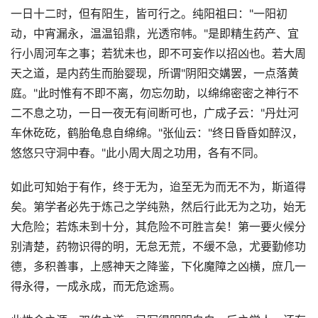
一日十二时，但有阳生，皆可行之。纯阳祖曰："一阳初
动，中宵漏永，温温铅鼎，光透帘帏。"是即精生药产、宜
行小周河车之事；若犹未也，即不可妄作以招凶也。若大周
天之道，是内药生而胎婴现，所谓"阴阳交媾罢，一点落黄
庭。"此时惟有不即不离，勿忘勿助，以绵绵密密之神行不
二不息之功，一日一夜无有间断可也，广成子云："丹灶河
车休矻矻，鹤胎龟息自绵绵。"张仙云："终日昏昏如醉汉，
悠悠只守洞中春。"此小周大周之功用，各有不同。
如此可知始于有作，终于无为，迨至无为而无不为，斯道得
矣。第学者必先于炼己之学纯熟，然后行此无为之功，始无
大危险；若炼未到十分，其危险不可胜言矣！第一要火候分
别清楚，药物识得的明，无怠无荒，不缓不急，尤要勤修功
德，多积善事，上感神天之降鉴，下化魔障之凶横，庶几一
得永得，一成永成，而无危途焉。