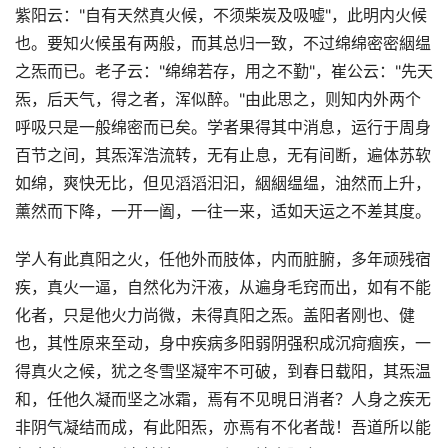
紫阳云："自有天然真火候，不须柴炭及吸嘘"，此明内火候
也。要知火候虽有两般，而其总归一致，不过绵绵密密絪缊
之炁而已。老子云："绵绵若存，用之不勤"，崔公云："先天
炁，后天气，得之者，浑似醉。"由此思之，则知内外两个
呼吸只是一般绵密而已矣。学者果得其中消息，运行于周身
百节之间，其炁浑浩流转，无有止息，无有间断，遍体苏软
如绵，爽快无比，但见滔滔汩汩，絪絪缊缊，油然而上升，
薰然而下降，一开一阖，一往一来，适如天运之不差其度。
学人有此真阳之火，任他外而肢体，内而脏腑，多年顽残宿
疾，真火一逼，自然化为汗液，从遍身毛窍而出，如有不能
化者，只是他火力尚微，未得真阳之炁。盖阳者刚也、健
也，其性原来至动，身中疾病多阳弱阴强积成沉疴痼疾，一
得真火之候，犹之冬雪坚凝牢不可破，到春日载阳，其炁温
和，任他久凝而坚之冰霜，焉有不见晛日消者？人身之疾无
非阴气凝结而成，有此阳炁，亦焉有不化者哉！吾道所以能