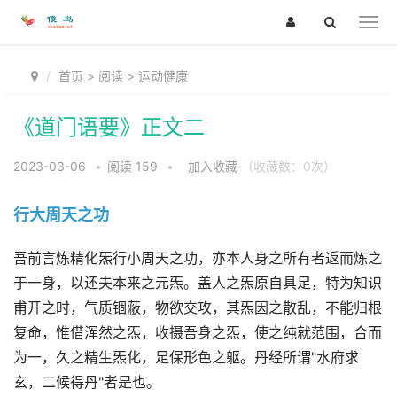
首页
>
阅读
>
运动健康
《道门语要》正文二
2023-03-06
•
阅读
159
•
加入收藏
（收藏数：
0
次）
行大周天之功
吾前言炼精化炁行小周天之功，亦本人身之所有者返而炼之
于一身，以还夫本来之元炁。盖人之炁原自具足，特为知识
甫开之时，气质锢蔽，物欲交攻，其炁因之散乱，不能归根
复命，惟借浑然之炁，收摄吾身之炁，使之纯就范围，合而
为一，久之精生炁化，足保形色之躯。丹经所谓"水府求
玄，二候得丹"者是也。