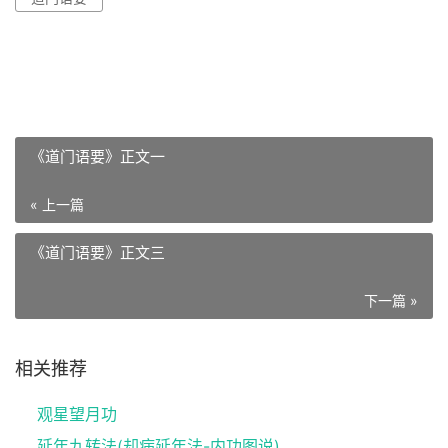
《道门语要》正文一
« 上一篇
《道门语要》正文三
下一篇 »
相关推荐
观星望月功
延年九转法(却病延年法-内功图说)