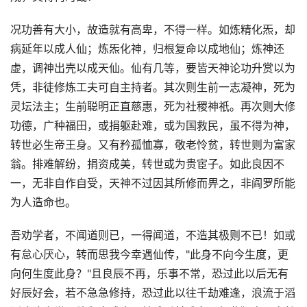
况功善有大小，故造就有高卑，不得一样。如炼精化炁，却
病延年以成人仙；炼炁化神，归根复命以成地仙；炼神还
虚，调神出壳以成天仙。仙有几等，要皆天神论功升赏以为
凭，非徒修炼工夫可自主持者。其次则生前一志凝神，死为
灵坛法主；生前聪明正直慈惠，死为社稷神祇。再次则大修
功德，广种福田，或捐躯赴难，或为国救民，虽不得为神，
转世必生帝王身。又有矜孤恤寡，敬老怜贫，转世则为富家
翁。排难解纷，捐资成美，转世或为贵宦子。如此良因不
一，无非自作自受，天神不过因其所修而畀之，非阎罗所能
为人造命也。
吾劝学者，不闻道则已，一得闻道，不造其极则不已！如或
有怠心厌心，转而思我今幸遇仙传，"此身不向今生度，更
向何生度此身？"且良辰不再，乐事不常，恐过此以后无有
好辰好会，若不急急修持，恐过此以往千劫难逢，浪流于滔