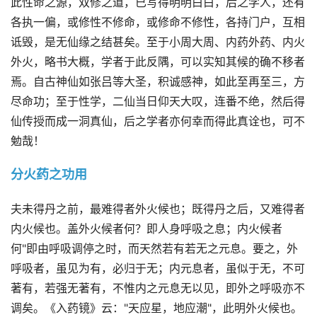
此性命之源，双修之道，已写得明明白白，后之学人，还有
各执一偏，或修性不修命，或修命不修性，各持门户，互相
诋毁，是无仙缘之结甚矣。至于小周大周、内药外药、内火
外火，略书大概，学者于此反隅，可以实知其候的确不移者
焉。自古神仙如张吕等大圣，积诚感神，如此至再至三，方
尽命功；至于性学，二仙当日仰天大叹，连番不绝，然后得
仙传授而成一洞真仙，后之学者亦何幸而得此真诠也，可不
勉哉！
分火药之功用
夫未得丹之前，最难得者外火候也；既得丹之后，又难得者
内火候也。盖外火候者何？即人身呼吸之息；内火候者
何"即由呼吸调停之时，而天然若有若无之元息。要之，外
呼吸者，虽见为有，必归于无；内元息者，虽似于无，不可
著有，若强无著有，不惟内之元息无以见，即外之呼吸亦不
调矣。《入药镜》云："天应星，地应潮"，此明外火候也。