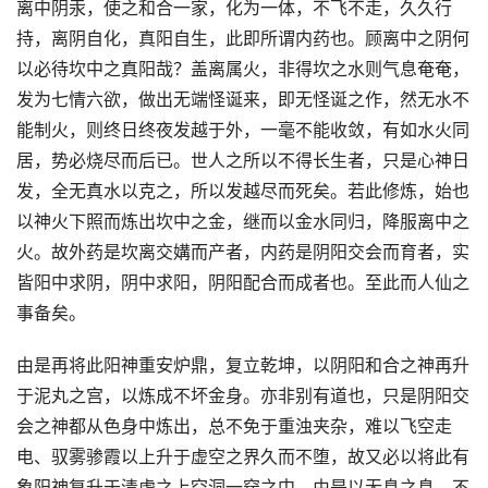
离中阴汞，使之和合一家，化为一体，不飞不走，久久行
持，离阴自化，真阳自生，此即所谓内药也。顾离中之阴何
以必待坎中之真阳哉？盖离属火，非得坎之水则气息奄奄，
发为七情六欲，做出无端怪诞来，即无怪诞之作，然无水不
能制火，则终日终夜发越于外，一毫不能收敛，有如水火同
居，势必烧尽而后已。世人之所以不得长生者，只是心神日
发，全无真水以克之，所以发越尽而死矣。若此修炼，始也
以神火下照而炼出坎中之金，继而以金水同归，降服离中之
火。故外药是坎离交媾而产者，内药是阴阳交会而育者，实
皆阳中求阴，阴中求阳，阴阳配合而成者也。至此而人仙之
事备矣。
由是再将此阳神重安炉鼎，复立乾坤，以阴阳和合之神再升
于泥丸之宫，以炼成不坏金身。亦非别有道也，只是阴阳交
会之神都从色身中炼出，总不免于重浊夹杂，难以飞空走
电、驭雾骖霞以上升于虚空之界久而不堕，故又必以将此有
象阳神复升于清虚之上空洞一窍之中，由是以无息之息、不