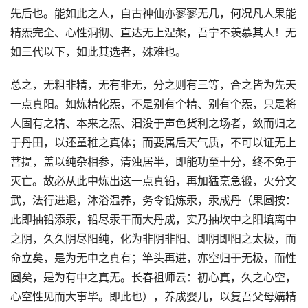
先后也。能如此之人，自古神仙亦寥寥无几，何况凡人果能
精炁完全、心性洞彻、直达无上涅槃，吾宁不羡慕其人！无
如三代以下，如此其选者，殊难也。
总之，无粗非精，无有非无，分之则有三等，合之皆为先天
一点真阳。如炼精化炁，不是别有个精、别有个炁，只是将
人固有之精、本来之炁、汩没于声色货利之场者，敛而归之
于丹田，以还童稚之真体；而要属后天气质，不可以证无上
菩提，盖以纯杂相参，清浊居半，即能功至十分，终不免于
灭亡。故必从此中炼出这一点真铅，再加猛烹急锻，火分文
武，法行进退，沐浴温养，务令铅炼汞，汞成丹（果圆按：
此即抽铅添汞，铅尽汞干而大丹成，实乃抽坎中之阳填离中
之阴，久久阴尽阳纯，化为非阴非阳、即阴即阳之太极，而
命立矣，是为无中之真有；竿头再进，亦空归于无极，而性
圆矣，是为有中之真无。长春祖师云：初心真，久之心空，
心空性见而大事毕。即此也），养成婴儿，以复吾父母媾精