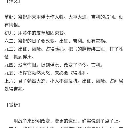
【译文】
革卦：祭祝那天用俘虏作人牲。大亨大通，吉利的占问。没
有悔恨。
初九：用黄牛的皮革加固束紧。
六二：祭祝的日子要改变。出征，吉利。没有灾祸。
九三：出征，凶险。占得险兆。把马的胸带绑三匝，打了胜
仗，抓到俘虏。
九四：没有悔恨。捉到俘虏，改变了命令。言利。
九五：指挥官勃然大怒，未必会取得胜利。
上六：君子勃然大怒，小人不满反抗。出征，凶险。占问居
处得吉兆。
【赏析】
用战争来说明改变、变更的道理，确实说到了点子上。