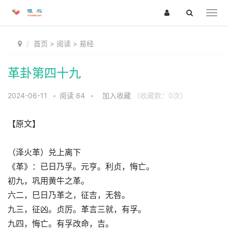
首页
>
阅读
>
易经
革卦第四十九
2024-06-11
•
阅读
84
•
加入收藏
（收藏数：
0
次）
【原文】
（泽火革）兑上离下
《革》：已日乃孚。元亨。利贞，悔亡。
初九，巩用黄牛之革。
六二，巳日乃革之，征吉，无咎。
九三，征凶。贞厉。革言三就，有孚。
九四，悔亡。有孚改命，吉。