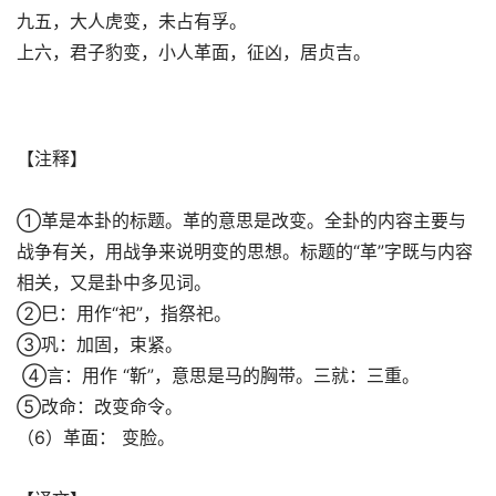
九五，大人虎变，未占有孚。
上六，君子豹变，小人革面，征凶，居贞吉。
【注释】
①革是本卦的标题。革的意思是改变。全卦的内容主要与
战争有关，用战争来说明变的思想。标题的“革”字既与内容
相关，又是卦中多见词。
②巳：用作“祀”，指祭祀。
③巩：加固，束紧。
④言：用作 “靳”，意思是马的胸带。三就：三重。
⑤改命：改变命令。
（6）革面： 变脸。