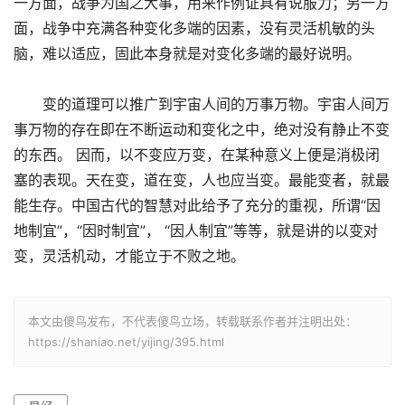
一方面，战争为国之大事，用来作例证具有说服力；另一方
面，战争中充满各种变化多端的因素，没有灵活机敏的头
脑，难以适应，固此本身就是对变化多端的最好说明。
变的道理可以推广到宇宙人间的万事万物。宇宙人间万
事万物的存在即在不断运动和变化之中，绝对没有静止不变
的东西。 因而，以不变应万变，在某种意义上便是消极闭
塞的表现。天在变，道在变，人也应当变。最能变者，就最
能生存。中国古代的智慧对此给予了充分的重视，所谓“因
地制宜”，“因时制宜”， “因人制宜”等等，就是讲的以变对
变，灵活机动，才能立于不败之地。
本文由傻鸟发布，不代表傻鸟立场，转载联系作者并注明出处：
https://shaniao.net/yijing/395.html