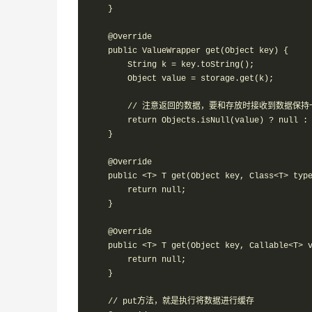
    }

    @Override

    public ValueWrapper get(Object key) {

        String k = key.toString();

        Object value = storage.get(k);

        // 注意返回的数据，要和存放时接收到数据保
        return Objects.isNull(value) ? null : 
    }

    @Override

    public <T> T get(Object key, Class<T> type
        return null;

    }

    @Override

    public <T> T get(Object key, Callable<T> v
        return null;

    }

    // put方法，就是执行将数据进行缓存
