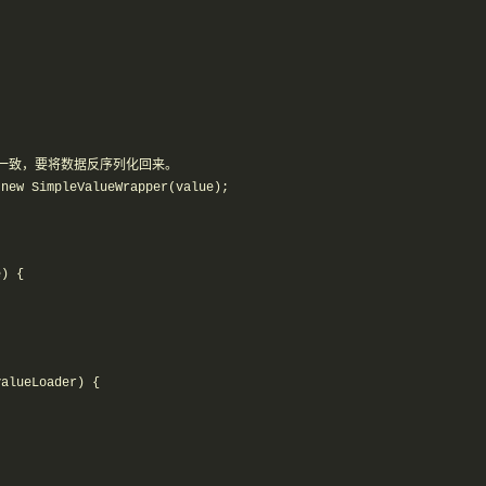
持一致，要将数据反序列化回来。

new SimpleValueWrapper(value);

) {

alueLoader) {
