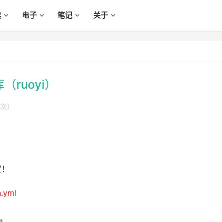
读
电子
笔记
关于
（ruoyi）
次）
置！
n.yml