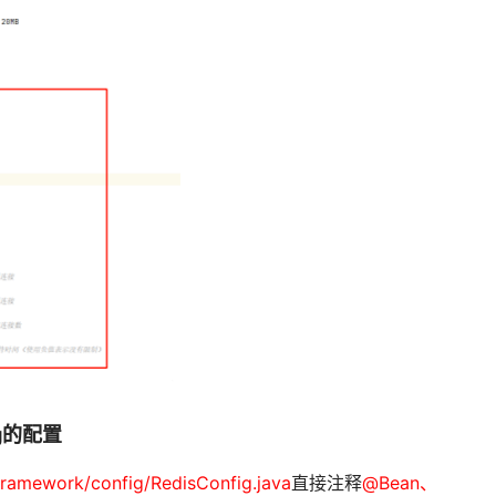
fig的配置
framework/config/RedisConfig.java
直接注释
@Bean、