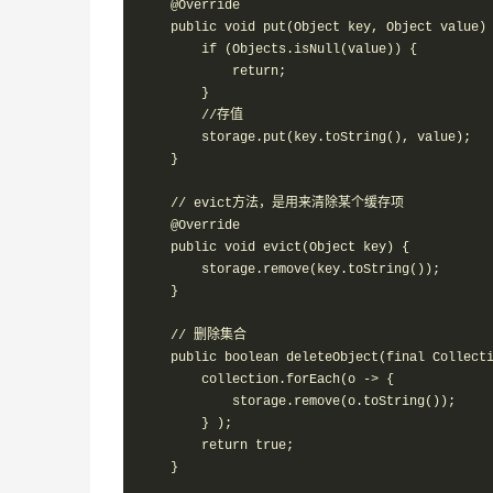
    @Override

    public void put(Object key, Object value) 
        if (Objects.isNull(value)) {

            return;

        }

        //存值

        storage.put(key.toString(), value);

    }

    // evict方法，是用来清除某个缓存项

    @Override

    public void evict(Object key) {

        storage.remove(key.toString());

    }

    // 删除集合

    public boolean deleteObject(final Collecti
        collection.forEach(o -> {

            storage.remove(o.toString());

        } );

        return true;

    }
