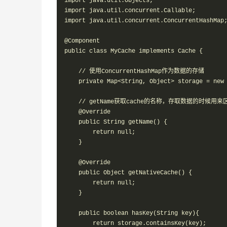
import java.util.Objects;

import java.util.concurrent.Callable;

import java.util.concurrent.ConcurrentHashMap;
@Component

public class MyCache implements Cache {

    // 使用ConcurrentHashMap作为数据的存储

    private Map<String, Object> storage = new 
    // getName获取cache的名称，存取数据的时候用来
    @Override

    public String getName() {

        return null;

    }

    @Override

    public Object getNativeCache() {

        return null;

    }

    public boolean hasKey(String key){

        return storage.containsKey(key);
