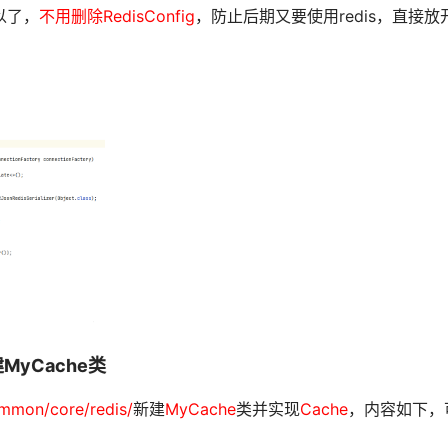
以了，
不用删除RedisConfig
，防止后期又要使用redis，直接放
新建MyCache类
mmon/core/redis/
新建
MyCache
类并实现
Cache
，内容如下，