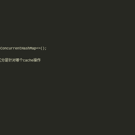


ConcurrentHashMap<>();

区分是针对哪个cache操作
