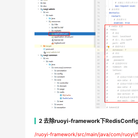
2 去除ruoyi-framework下RedisCon
/ruoyi-framework/src/main/java/com/ruoyi/