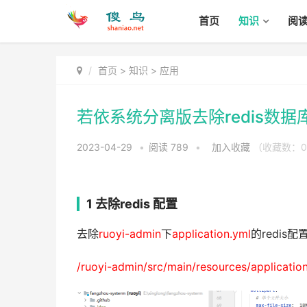
首页
知识
阅
首页
>
知识
>
应用
若依系统分离版去除redis数据库
2023-04-29
•
阅读
789
•
加入收藏
（收藏数：
0
1 去除redis 配置
去除
ruoyi-admin
下
application.yml
的redis配
/ruoyi-admin/src/main/resources/applicatio