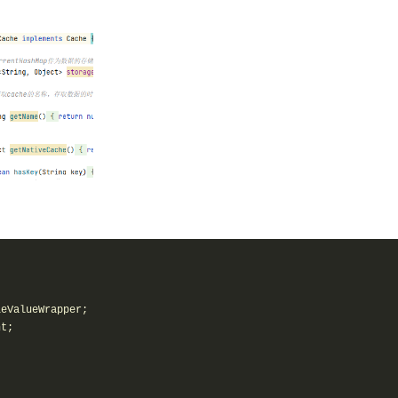
eValueWrapper;

t;
