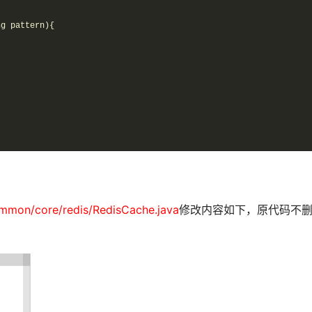
g pattern){

mmon/core/redis/RedisCache.java
修改内容如下，原代码不