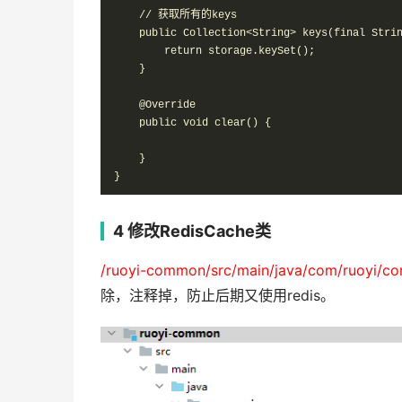
    // 获取所有的keys

    public Collection<String> keys(final Strin
        return storage.keySet();

    }

    @Override

    public void clear() {

    }

}
4 修改RedisCache类
/ruoyi-common/src/main/java/com/ruoyi/co
除，注释掉，防止后期又使用redis。