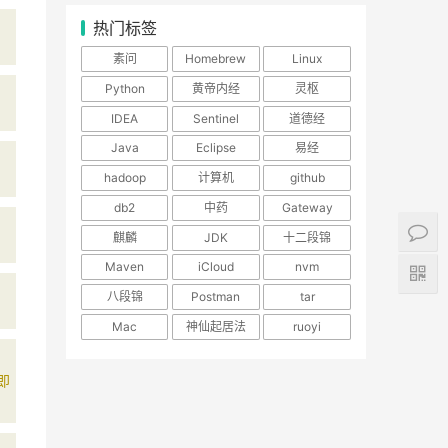
热门标签
素问
Homebrew
Linux
Python
黄帝内经
灵枢
IDEA
Sentinel
道德经
Java
Eclipse
易经
hadoop
计算机
github
db2
中药
Gateway
麒麟
JDK
十二段锦
Maven
iCloud
nvm
八段锦
Postman
tar
Mac
神仙起居法
ruoyi
即