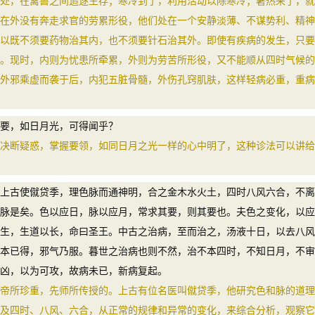
，在禽兽之间追逐生存；寒冷到了，利用活动以除寒冷；暑热来了，就
在外没有奔走求官的劳累形役，他们处在一个安静淡薄、不谋势利、精神
以既不须要药物治其内，也不须要针石治其外。即使有疾病的发生，只要
。现时，内则为忧患所牵累，外则为劳苦所形役，又不能顺从四时气候的
外邪乘虚而袭于后，内犯五脏骨髓，外伤孔窍肌肤，这样轻病必重，重病
要，如日月光，可得闻乎？
断疑惑，掌握要领，如同日月之光一样的心中明了，这种诊法可以讲给
古使僦贷季，理色脉而通神明，合之金木水火土，四时八风六合，不离
脉是矣。色以应日，脉以应月，常求其要，则其要也。夫色之变化，以应
生，生道以长，命曰圣王。中古之治病，至而治之，汤液十日，以去八风
本已得，邪气乃服。暮世之治病也则不然，治不本四时，不知日月，不审
凶，以为可攻，故病未已，新病复起。
所珍重，先师所传授的。上古有位名医叫僦贷季，他研究色和脉的道理
及四时、八风、六合，从正常的规律和异常的变化，来综合分析，观察它