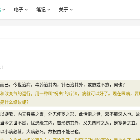
读
电子
笔记
关于
次）
已。今世治病，毒药治其内，针石治其外，或愈或不愈，何也？
改变气的运行，用一种叫“祝由”的疗法，病就可以好了。现在医病，要
是什么缘故呢？
避暑，内无眷慕之累，外无伸宦之形，此恬惔之世，邪不能深入也。故
当今之世不然，忧患缘其内，苦形伤其外，又失四时之从，逆寒暑之宜，
以小病必甚，大病必死，故祝由不能已也。