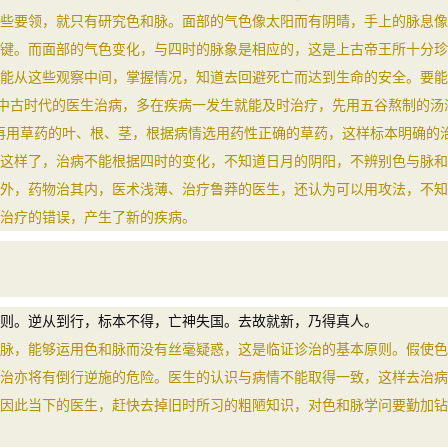
些要领，就只有研究色和脉。面部的气色像太阳而有阴晴，手上的脉息像
键。而面部的气色变化，与四时的脉象是相应的，这是上古帝王所十分珍
能从这些观察中间，掌握情况，知道去回避死亡而达到生命的安全。要能
。中古时代的医生治病，多在疾病一发生就能及时治疗，先用五谷熬制的汤
，再用草药的叶、根、茎，根据病情选用药性正确的草药，这样标本明确的
这样了，治病不能根据四时的变化，不知道日月的阴阳，不辨别色与脉和
外，药物治其内，医术浅薄、治疗鲁莽的医生，还认为可以用攻法，不知
治疗的错误，产生了新的疾病。
。逆从到行，标本不得，亡神失国。去故就新，乃得真人。
，能够运用色和脉而没有丝毫疑惑，这是临证诊治的基本原则。假使色
治亦将有倒行逆施的危险。医生的认识与病情不能取得一致，这样去治病
因此当下的医生，赶快去掉旧时所习的粗陋知识，对色和脉学问要勤加钻