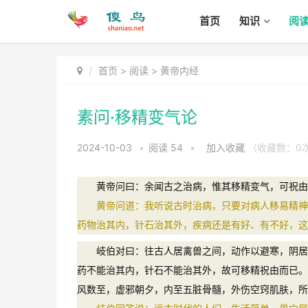
首页
知识
阅
首页
>
阅读
>
黄帝内经
素问·移精变气论
2024-10-03
•
阅读
54
•
加入收藏
（收藏数：
0
黄帝问曰：余闻古之治病，惟其移精变气，可祝由而
黄帝问道：我听说古时治病，只要对病人移易精神和
药物治其内，针石治其外，疾病还是有好、有不好，这
岐伯对曰：往古人居禽兽之间，动作以避寒，阴居以
药不能治其内，针石不能治其外，故可移精祝由而已。
风数至，虚邪朝夕，内至五脏骨髓，外伤空窍肌肤，所