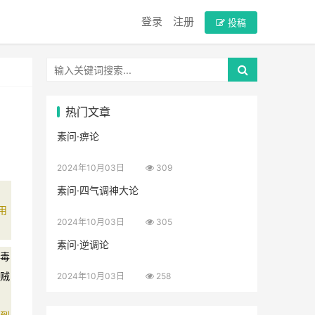
登录
注册
投稿
热门文章
素问·痹论
2024年10月03日
309
素问·四气调神大论
用
2024年10月03日
305
素问·逆调论
毒
贼
2024年10月03日
258