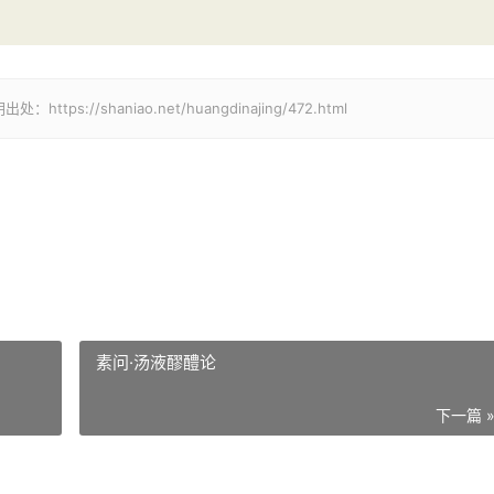
/shaniao.net/huangdinajing/472.html
素问·汤液醪醴论
下一篇 