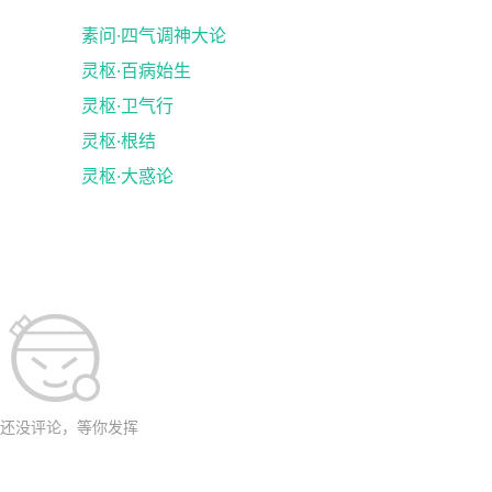
素问·四气调神大论
灵枢·百病始生
灵枢·卫气行
灵枢·根结
灵枢·大惑论
还没评论，等你发挥