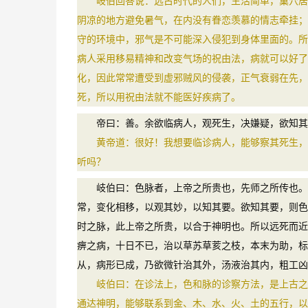
岐伯回答说：远古时代的人们，生活简单，巢穴居处
阴凉的地方避免暑气，在内没有眷恋羡慕的情志牵挂；
守的环境中，邪气是不可能深入侵犯到身体里面的。所
病人采用移易精神和改变气场的祝由法，病就可以好了
化，因此常常遭受到虚邪贼风的侵袭，正气衰弱在先，
死，所以用祝由法就不能医好疾病了。
帝曰：善。余欲临病人，观死生，决嫌疑，欲知其
黄帝道：很好！我想要临诊病人，能够察其死生，决
听吗？
岐伯曰：色脉者，上帝之所贵也，先师之所传也。上
常，变化相移，以观其妙，以知其要。欲知其要，则色
时之脉，此上帝之所贵，以合于神明也。所以远死而近
痹之病，十日不已，治以草苏草荄之枝，本末为助，标
从，病形已成，乃欲微针治其外，汤液治其内，粗工凶
岐伯曰：在诊法上，色和脉的诊察方法，是上古之帝
通达神明，能够联系到金、木、水、火、土的五行，以