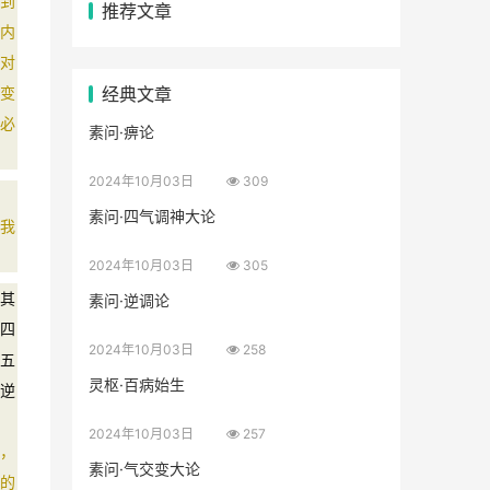
到
推荐文章
内
对
经典文章
变
必
素问·痹论
2024年10月03日
309
素问·四气调神大论
我
2024年10月03日
305
其
素问·逆调论
四
2024年10月03日
258
五
灵枢·百病始生
逆
2024年10月03日
257
，
素问·气交变大论
的