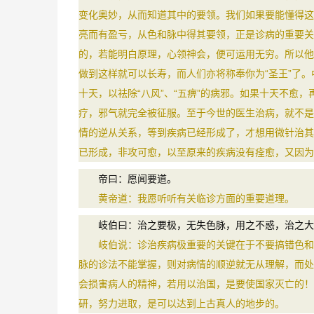
变化奥妙，从而知道其中的要领。我们如果要能懂得这
亮而有盈亏，从色和脉中得其要领，正是诊病的重要关
的，若能明白原理，心领神会，便可运用无穷。所以他
做到这样就可以长寿，而人们亦将称奉你为“圣王”了
十天，以祛除“八风”、“五痹”的病邪。如果十天不愈
疗，邪气就完全被征服。至于今世的医生治病，就不是
情的逆从关系，等到疾病已经形成了，才想用微针治其
已形成，非攻可愈，以至原来的疾病没有痊愈，又因为
帝曰：愿闻要道。
黄帝道：我愿听听有关临诊方面的重要道理。
岐伯曰：治之要极，无失色脉，用之不惑，治之大则
岐伯说：诊治疾病极重要的关键在于不要搞错色和脉
脉的诊法不能掌握，则对病情的顺逆就无从理解，而处
会损害病人的精神，若用以治国，是要使国家灭亡的！
研，努力进取，是可以达到上古真人的地步的。