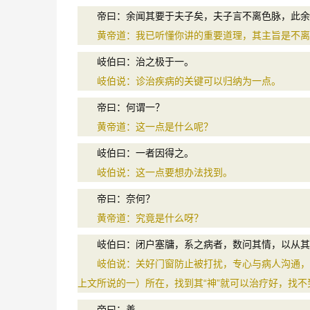
帝曰：余闻其要于夫子矣，夫子言不离色脉，此余
黄帝道：我已听懂你讲的重要道理，其主旨是不离
岐伯曰：治之极于一。
岐伯说：诊治疾病的关键可以归纳为一点。
帝曰：何谓一？
黄帝道：这一点是什么呢？
岐伯曰：一者因得之。
岐伯说：这一点要想办法找到。
帝曰：奈何？
黄帝道：究竟是什么呀？
岐伯曰：闭户塞牗，系之病者，数问其情，以从其
岐伯说：关好门窗防止被打扰，专心与病人沟通，耐
上文所说的一）所在，找到其“神”就可以治疗好，找不
帝曰：善。