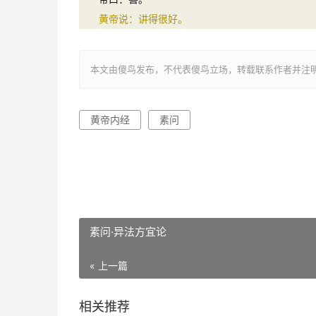
黄帝说：讲得很好。
本文由傻鸟发布，不代表傻鸟立场，转载联系作者并注明出处：https:/
黄帝内经
素问
素问·异法方宜论
« 上一篇
相关推荐