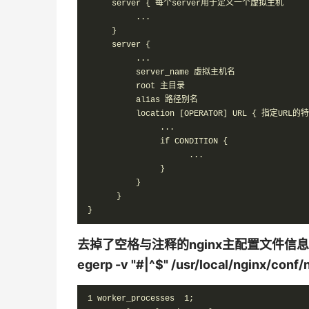
     server { 每个server用于定义一个虚拟主机

          ...

     }

     server {

          ...

          server_name 虚拟主机名

          root 主目录

          alias 路径别名

          location [OPERATOR] URL { 指定URL的特
               ...

               if CONDITION {

                     ...

               }

          }

      }

}
去掉了空格与注释的nginx主配置文件信息
egerp -v "#|^$" /usr/local/nginx/conf/
1 worker_processes  1;
