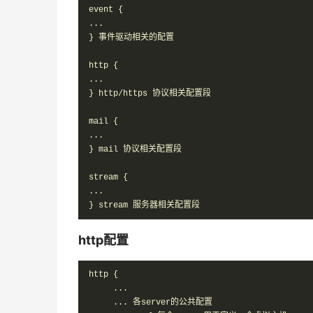
event {

...

} 事件驱动相关的配置

http {

...

} http/https 协议相关配置段

mail {

...

} mail 协议相关配置段

stream {

...

} stream 服务器相关配置段
http配置
http {

     ...

     ... 各server的公共配置
