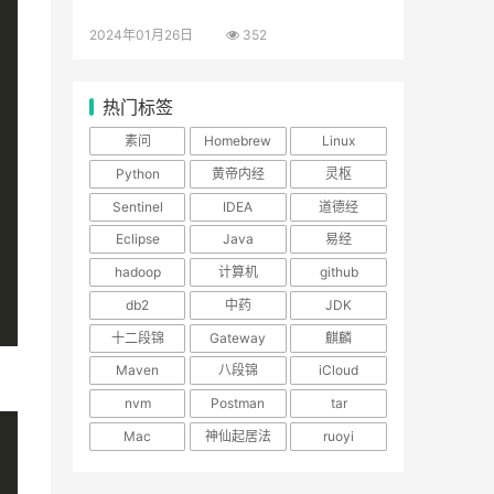
2024年01月26日
352
热门标签
素问
Homebrew
Linux
Python
黄帝内经
灵枢
Sentinel
IDEA
道德经
Eclipse
Java
易经
hadoop
计算机
github
db2
中药
JDK
十二段锦
Gateway
麒麟
Maven
八段锦
iCloud
nvm
Postman
tar
Mac
神仙起居法
ruoyi