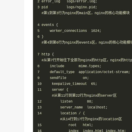
2 error_log   logs/error.log;

3 pid         logs/nginx.pid;

  #第1到第3行为nginx的main区，nginx的核心功能模块

4 events {

5     worker_connections  1024;

6 }

  #第4到第6行为nginx的events区，nginx的核心功能模块
7 http {  

  #从第7行开始往下全部为nginx的http区，nginx的htt
8     include       mime.types;

7     default_type  application/octet-stream;

9     sendfile        on;

10     keepalive_timeout  65;

11     server {

       #从第11行到第22行为nginx的server区

12         listen       80;

13         server_name  localhost;

14         location / {

           #从14行到17行为nginx的location区

15             root   html;

16             index  index.html index.htm;
