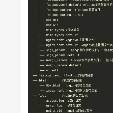
│   ├── fastcgi.conf  #fastcgi相关参数的配置文件

│   ├── fastcgi.conf.default #fastcgi配置文件
│   ├── fastcgi_params  #fastcgi参数文件

│   ├── fastcgi_params.default

│   ├── koi-utf

│   ├── koi-win

│   ├── mime.types #媒体类型

│   ├── mime.types.default

│   ├── nginx.conf #nginx的主配置文件

│   ├── nginx.conf.default  #nginx的主配置文
│   ├── scgi_params   #scgi相关参数文件，一般不使
│   ├── scgi_params.default

│   ├── uwsgi_params  #uwsgi相关参数文件，一般不
│   ├── uwsgi_params.default

│   └── win-utf

├── fastcgi_temp  #fastcgi的临时目录

├── html         #页面发布目录

│   ├── 50x.html   #nginx的错误页面

│   └── index.html #nginx的默认发布页面

├── logs         #nginx的日志目录

│   ├── access.log  #访问日志

│   ├── error.log   #错误日志

│   └── nginx.pid   #nginx的pid文件
