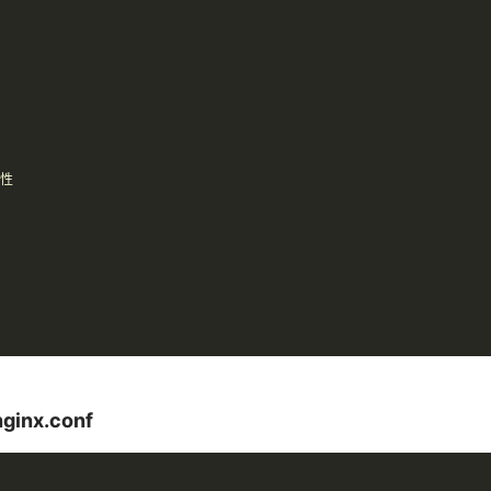
性

nginx.conf