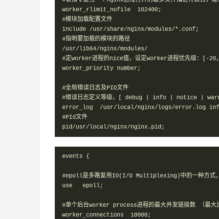
#该指令是当一个nginx进程打开的最多文件描述符数目，理论值
worker_rlimit_nofile  102400;

#模块加载配置文件

include /usr/share/nginx/modules/*.conf;

#指明要加载的模块的路径

/usr/lib64/nginx/modules/

#定worker进程的nice值，设定worker进程优先级：[-20,2
worker_priority number;

#全局错误日志及PID文件

#错误日志定义等级，[ debug | info | notice | warn 
error_log  /usr/local/nginx/logs/error.log inf
#PId文件

pid/usr/local/nginx/nginx.pid;
events {

#epoll是多路复用IO(I/O Multiplexing)中的一种
use   epoll;     

#单个后台worker process进程的最大并发链接数 （最
worker_connections  10000;    
