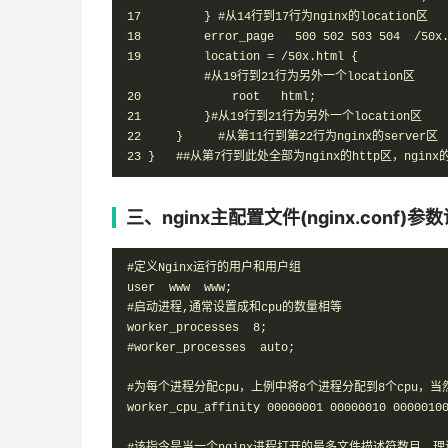
17         } #从14行到17行为nginx的location区

18         error_page   500 502 503 504  /50x.
19         location = /50x.html {

           #从19行到21行为另外一个location区

20             root   html;

21         }#从19行到21行为另外一个location区

22     }     #从第11行到第22行为nginx的server区  
23 }   ##从第7行到此处全部为nginx的http区，ngin
三、nginx主配置文件(nginx.con
#定义Nginx运行的用户和用户组

user  www  www;

#启动进程,通常设置成和cpu的数量相等

worker_processes  8;

#worker_processes  auto;

#为每个进程分配cpu，上例中将8个进程分配到8个cpu，当
worker_cpu_affinity 00000001 00000010 00000100