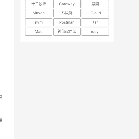
十二段锦
Gateway
麒麟
Maven
八段锦
iCloud
nvm
Postman
tar
Mac
神仙起居法
ruoyi
来
需