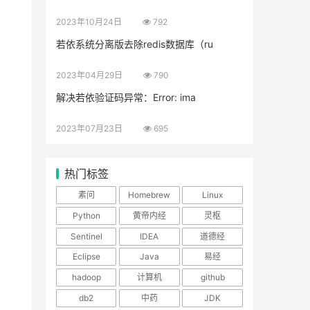
2023年10月24日
792
若依系统分离版去除redis数据库（ru
2023年04月29日
790
解决若依验证码异常：Error: ima
2023年07月23日
695
热门标签
素问
Homebrew
Linux
Python
黄帝内经
灵枢
Sentinel
IDEA
道德经
Eclipse
Java
易经
hadoop
计算机
github
db2
中药
JDK