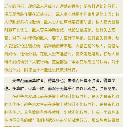
近处的目标，却给敌人造成攻击远处的假象；要攻打远处的目标，
相反却伪装作要在近处攻击；敌人贪心就用小利来引诱他上当；敌
人混乱就乘机攻取他；敌人实力雄厚就要谨慎防备；敌人强大就暂
时避开其锋芒；敌人容易冲动发怒，就设法挑逗他，使其失去理
智；对于小心谨慎的敌人，要千方百计骄纵他，使其丧失警惕；敌
人安逸就设法骚扰他，搞得他疲劳不堪；内部团结的敌人，要设法
离间他，让他分裂。在敌人没有准备时，突然发起进攻，在敌人意
料不到的情况下采取行动。这些都是军事家克敌制胜的诀窍，对于
作战计划，阴谋诡计不能还没做就到处传。
夫未战而庙算胜者，得算多也；未战而庙算不胜者，得算少
也。多算胜，少算不胜，而况于无算乎？吾以此观之，胜负见矣。
在战争未发动以前在决策上就预计能取胜的，是因为具备的致
胜条件多；战争未发生前在决策上就预计不能取胜的，是具备的致
胜条件少。具备致胜条件多就胜，少就不能取胜，何况一个致胜条
件也不具备的呢？我们根据这些来分析战争双方，那么胜负结果就