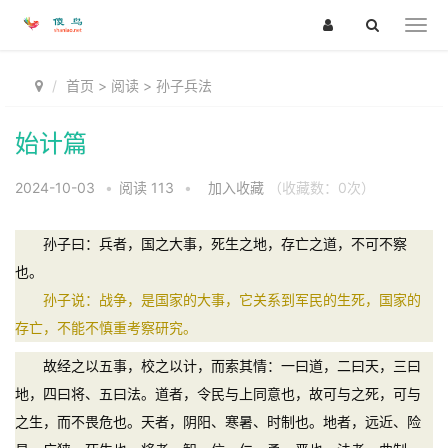
首页
>
阅读
>
孙子兵法
始计篇
2024-10-03
•
阅读
113
•
加入收藏
（收藏数：
0
次）
孙子曰：兵者，国之大事，死生之地，存亡之道，不可不察
也。
孙子说：战争，是国家的大事，它关系到军民的生死，国家的
存亡，不能不慎重考察研究。
故经之以五事，校之以计，而索其情：一曰道，二曰天，三曰
地，四曰将、五曰法。道者，令民与上同意也，故可与之死，可与
之生，而不畏危也。天者，阴阳、寒暑、时制也。地者，远近、险