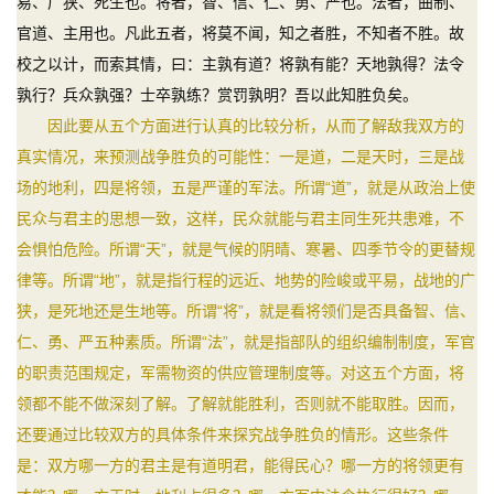
易、广狭、死生也。将者，智、信、仁、勇、严也。法者，曲制、
官道、主用也。凡此五者，将莫不闻，知之者胜，不知者不胜。故
校之以计，而索其情，曰：主孰有道？将孰有能？天地孰得？法令
孰行？兵众孰强？士卒孰练？赏罚孰明？吾以此知胜负矣。
因此要从五个方面进行认真的比较分析，从而了解敌我双方的
真实情况，来预测战争胜负的可能性：一是道，二是天时，三是战
场的地利，四是将领，五是严谨的军法。所谓“道”，就是从政治上使
民众与君主的思想一致，这样，民众就能与君主同生死共患难，不
会惧怕危险。所谓“天”，就是气候的阴晴、寒暑、四季节令的更替规
律等。所谓“地”，就是指行程的远近、地势的险峻或平易，战地的广
狭，是死地还是生地等。所谓“将”，就是看将领们是否具备智、信、
仁、勇、严五种素质。所谓“法”，就是指部队的组织编制制度，军官
的职责范围规定，军需物资的供应管理制度等。对这五个方面，将
领都不能不做深刻了解。了解就能胜利，否则就不能取胜。因而，
还要通过比较双方的具体条件来探究战争胜负的情形。这些条件
是：双方哪一方的君主是有道明君，能得民心？哪一方的将领更有