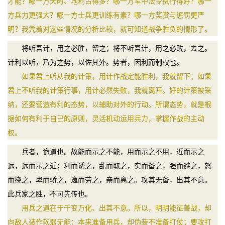
才能？哪一方天时、地利占得多？哪一方军中法令执行得好？哪一
方兵力更强大？哪一方士兵更训练有素？哪一方奖赏与惩罚更严
明？我凭着对这些情况的分析比较，就可知道战争胜负的情形了。
将听吾计，用之必胜，留之；将不听吾计，用之必败，去之。
计利以听，乃为之势，以佐其外。势者，因利而制权也。
如果君上听从我的计策，用计作战定能胜利，我就留下；如果
君上不听我的计策行事，用计必然失败，我就离开。好的计策被采
纳，还要营造有利的态势，以辅助对外的行动。所谓态势，就是根
据如何有利于自己的原则，灵活机动运用兵力，掌握作战的主动
权。
兵者，诡道也。故能而示之不能，用而示之不用，近而示之
远，远而示之近；利而诱之，乱而取之，实而备之，强而避之，怒
而挠之，卑而骄之，逸而劳之，亲而离之。攻其无备，出其不意。
此兵家之胜，不可先传也。
用兵之道在于千变万化、出其不意。所以，明明能征善战，却
向敌人装作软弱无能；本来准备用兵，却伪装不准备打仗；要攻打