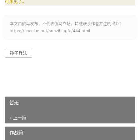
可预见了。
本文由傻鸟发布，不代表傻鸟立场，转载联系作者并注明出处：
https://shaniao.net/sunzibingfa/444.html
孙子兵法
暂无
« 上一篇
作战篇