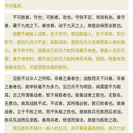
不可强求。
不可胜者，守也；可胜者，攻也。守则不足，攻则有余。善守
者，藏于九地之下，善攻者，动于九天之上，故能自保而全胜也。
想要不被敌人战胜，在于防守；想战胜敌人，在于进攻。实行
防守，是因为兵力不足；采取进攻，是因为兵力足够而敌人相对弱
小。善于防守的，隐蔽自己的兵力如同深藏于地底，使敌人无形可
窥；善于进攻的，展开自己的兵力如同神兵天降。因而，既能有效
地保全自己，又能获取全面的胜利。
见胜不过众人之所知，非善之善者也；战胜而天下曰善，非善
之善者也。故举秋毫不为多力，见日月不为明目，闻雷霆不为聪
耳。古之所谓善战者，胜于易胜者也。故善战者之胜也，无智名，
无勇功。故其战胜不忒，不忒者，其所措必胜，胜已败者也。故善
战者，立于不败之地，而不失敌之败也。是故胜兵先胜而后求战，
败兵先战而后求胜。善用兵者，修道而保法，故能为胜败之政。
预见胜利不超过一般人的见识，并不算是最高明的。经过力战