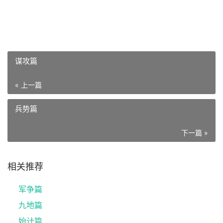
谋攻篇
« 上一篇
兵势篇
下一篇 »
相关推荐
军争篇
九地篇
始计篇