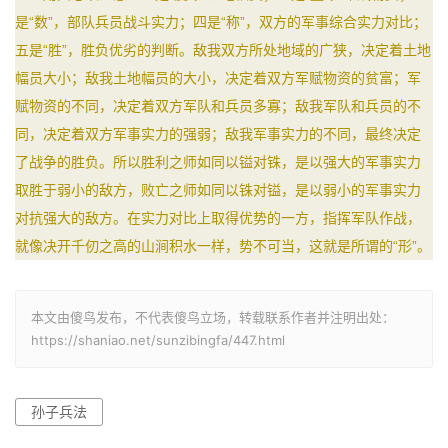
是“数”，部队兵员战斗实力；四是“称”，双方的军事综合实力对比；
五是“胜”，胜负优劣的判断。敌我双方所处地域的广狭，决定着土地
幅员大小；敌我土地幅员的大小，决定着双方军赋物资的贫富；军
赋物资的不同，决定着双方军队和兵员多寡；敌我军队和兵员的不
同，决定着双方军事实力的强弱；敌我军事实力的不同，最终决定
了战争的胜负。所以胜利之师如同以镒对铢，是以强大的军事实力
取胜于弱小的敌方，败亡之师如同以铢对镒，是以弱小的军事实力
对抗强大的敌方。在实力对比上取得优势的一方，指挥军队作战，
就像决开千仞之高的山涧积水一样，势不可当，这就是所谓的“形”。
本文由傻鸟发布，不代表傻鸟立场，转载联系作者并注明出处：
https://shaniao.net/sunzibingfa/447.html
孙子兵法