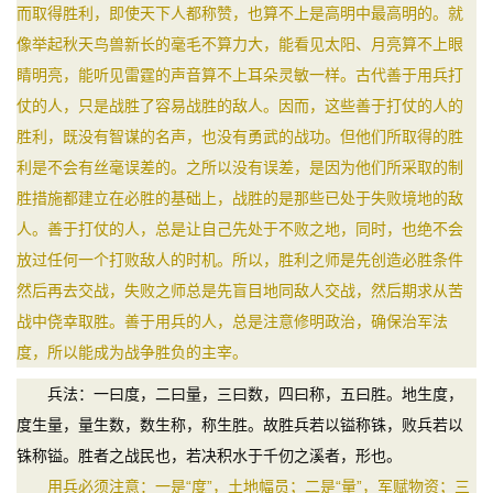
而取得胜利，即使天下人都称赞，也算不上是高明中最高明的。就
像举起秋天鸟兽新长的毫毛不算力大，能看见太阳、月亮算不上眼
睛明亮，能听见雷霆的声音算不上耳朵灵敏一样。古代善于用兵打
仗的人，只是战胜了容易战胜的敌人。因而，这些善于打仗的人的
胜利，既没有智谋的名声，也没有勇武的战功。但他们所取得的胜
利是不会有丝毫误差的。之所以没有误差，是因为他们所采取的制
胜措施都建立在必胜的基础上，战胜的是那些已处于失败境地的敌
人。善于打仗的人，总是让自己先处于不败之地，同时，也绝不会
放过任何一个打败敌人的时机。所以，胜利之师是先创造必胜条件
然后再去交战，失败之师总是先盲目地同敌人交战，然后期求从苦
战中侥幸取胜。善于用兵的人，总是注意修明政治，确保治军法
度，所以能成为战争胜负的主宰。
兵法：一曰度，二曰量，三曰数，四曰称，五曰胜。地生度，
度生量，量生数，数生称，称生胜。故胜兵若以镒称铢，败兵若以
铢称镒。胜者之战民也，若决积水于千仞之溪者，形也。
用兵必须注意：一是“度”，土地幅员；二是“量”，军赋物资；三