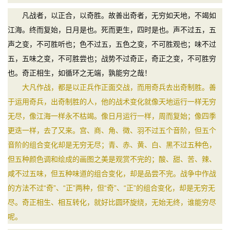
凡战者，以正合，以奇胜。故善出奇者，无穷如天地，不竭如
江海。终而复始，日月是也。死而更生，四时是也。声不过五，五
声之变，不可胜听也；色不过五，五色之变，不可胜观也；味不过
五，五味之变，不可胜尝也；战势不过奇正，奇正之变，不可胜穷
也。奇正相生，如循环之无端，孰能穷之哉！
大凡作战，都是以正兵作正面交战，而用奇兵去出奇制胜。善
于运用奇兵，出奇制胜的人，他的战术变化就像天地运行一样无穷
无尽，像江海一样永不枯竭。像日月运行一样，周而复始；像四季
更迭一样，去了又来。宫、商、角、徵、羽不过五个音阶，但五个
音阶的组合变化却是无穷无尽；青、赤、黄、白、黑不过五种色，
但五种颜色调和绘成的画图之美是观赏不完的；酸、甜、苦、辣、
咸不过五味，但五种味道的组合变化，却是品尝不完。战争中作战
的方法不过“奇”、“正”两种，但“奇”、“正”的组合变化，却是无穷无
尽。奇正相生、相互转化，就好比圆环旋绕，无始无终，谁能穷尽
呢。