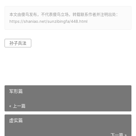
本文由傻鸟发布，不代表傻鸟立场，转载联系作者并注明出处：
https://shaniao.net/sunzibingfa/448.html
孙子兵法
军形篇
« 上一篇
虚实篇
下一篇 »