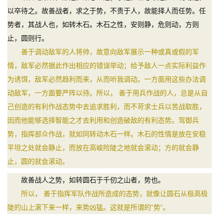
以卒待之。故善战者，求之于势，不责于人，故能择人而任势。任
势者，其战人也，如转木石。木石之性，安则静，危则动，方则
止，圆则行。
善于调动敌军的人将帅，故意向敌军展示一种或真或假的军
情，敌军必然据此作出相应的错误举动；给予敌人一点实际利益作
为诱饵，敌军必然趋利而来，从而听我调动。一方面用这些办法调
动敌军，一方面要严阵以待。所以， 善于用兵作战的人，总是从自
己创造的有利作战态势中去追求胜利，而不苛求士兵以苦战取胜，
因而他能够选择智能之才去利用和创造破敌的有利态势。驾御兵
势，指挥部众作战，就如同转动木石一样。木石的性情是放在安稳
平坦之处就会静止，而放在高峻险陡之地就会滚动；方的就会静
止，圆的就会滚动。
故善战人之势，如转圆石于千仞之山者，势也。
所以， 善于指挥军队作战所造成的态势，就像让圆石从极高极
陡的山上滚下来一样，来势凶猛。这就是所谓的“势”。