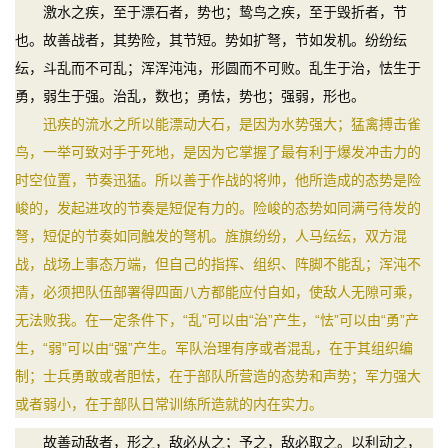
激水之疾，至于漂石者，势也；鸷鸟之疾，至于毁折者，节
也。故善战者，其势险，其节短。势如扩弩，节如发机。纷纷纭
纭，斗乱而不可乱；浑浑沌沌，形圆而不可败。乱生于治，怯生于
勇，弱生于强。治乱，数也；勇怯，势也；强弱，形也。
迅疾的流水之所以能漂动大石，是因为水势强大；猛禽搏击雀
鸟，一举可致对手于死地，是因为它掌握了最有利于爆发冲击力的
时空位置，节奏迅猛。所以善于作战的将帅，他所造成的态势是险
峻的，发起进攻的节奏是短促有力的。险峻的态势如同满弓待发的
弩，短促的节奏如同触发的弩机。旌旗纷纷，人马纭纭，双方混
战，战场上事态万端，但自己的指挥、组织、阵脚不能乱；浑沌不
清，必须把队伍部署得四面八方都能应付自如，使敌人无隙可乘，
无法败我。在一定条件下，“乱”可以由“治”产生，“怯”可以由“勇”产
生，“弱”可以由“强”产生。军队治理有序或者混乱，在于其组织编
制；士兵勇敢或者胆怯，在于部队所营造的态势和声势；军力强大
或者弱小，在于部队日常训练所造就的内在实力。
故善动敌者，形之，敌必从之；予之，敌必取之。以利动之，