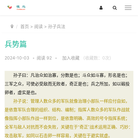
首页
>
阅读
>
孙子兵法
兵势篇
2024-10-03
•
阅读
92
•
加入收藏
（收藏数：
0
次）
孙子曰：凡治众如治寡，分数是也；斗众如斗寡，形名是也；
三军之众，可使必受敌而无败者，奇正是也；兵之所加，如以碫投
卵者，虚实是也。
孙子说：管理人数众多的军队就像治理小部队一样应付自如，
是依靠军队合理的组织、结构、编制；指挥人数众多的军队作战就
像指挥小部队作战一样到位，是依靠明确、高效的号令指挥系统；
全军与敌人对抗而不会失败，关键在于“奇正”战术运用正确、巧妙：
攻击敌军，如同以石击卵一样容易，关键在于避实就虚。