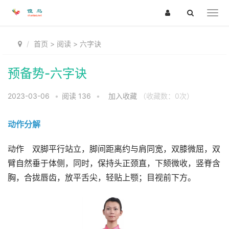
首页
>
阅读
>
六字诀
预备势-六字诀
2023-03-06
•
阅读
136
•
加入收藏
（收藏数：
0
次）
动作分解
动作
双脚平行站立，脚间距离约与肩同宽，双膝微屈，双
臂自然垂于体侧，同时，保持头正颈直，下颏微收，竖脊含
胸，合拢唇齿，放平舌尖，轻贴上颚；目视前下方。