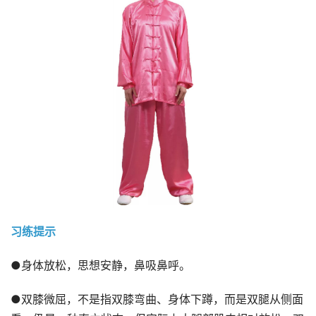
习练提示
●身体放松，思想安静，鼻吸鼻呼。
●双膝微屈，不是指双膝弯曲、身体下蹲，而是双腿从侧面