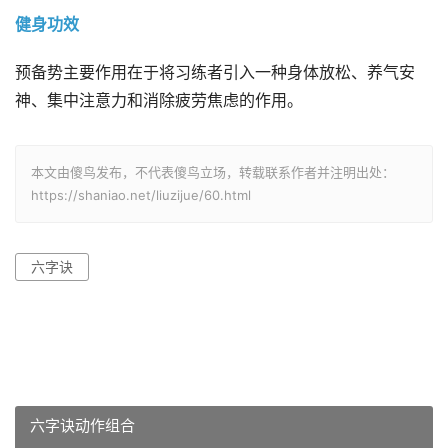
健身功效
预备势主要作用在于将习练者引入一种身体放松、养气安
神、集中注意力和消除疲劳焦虑的作用。
本文由傻鸟发布，不代表傻鸟立场，转载联系作者并注明出处：
https://shaniao.net/liuzijue/60.html
六字诀
六字诀动作组合