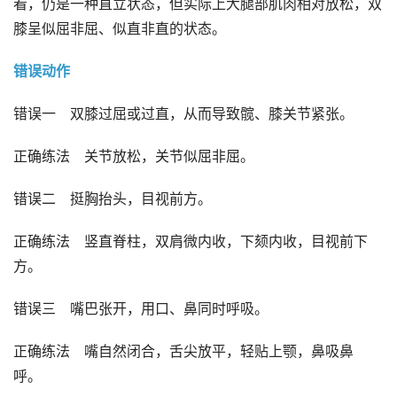
看，仍是一种直立状态，但实际上大腿部肌肉相对放松，双
膝呈似屈非屈、似直非直的状态。
错误动作
错误一
双膝过屈或过直，从而导致髋、膝关节紧张。
正确练法
关节放松，关节似屈非屈。
错误二
挺胸抬头，目视前方。
正确练法
竖直脊柱，双肩微内收，下颏内收，目视前下
方。
错误三
嘴巴张开，用口、鼻同时呼吸。
正确练法
嘴自然闭合，舌尖放平，轻贴上颚，鼻吸鼻
呼。